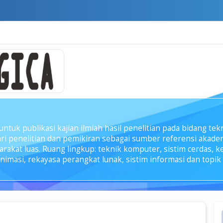
untuk publikasi kajian ilmiah hasil penelitian pada bidang te
i penelitian dan pemikiran sebagai sumber referensi akademi
kat luas. Ruang lingkup: teknik komputer, sistim cerdas, ke
imasi, rekayasa perangkat lunak, sistim informasi dan topik k