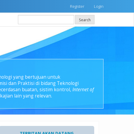
Register
Login
Search
knologi yang bertujuan untuk
si dan Praktisi di bidang Teknologi
cerdasan buatan, sistim kontrol,
Internet of
ajian lain yang relevan.
TERBITAN AKAN DATANG