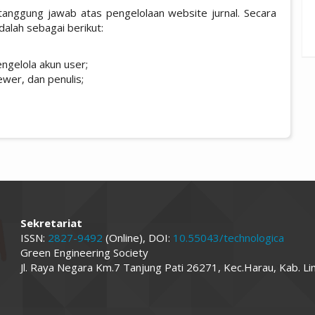
tanggung jawab atas pengelolaan website jurnal. Secara
dalah sebagai berikut:
ngelola akun user;
ewer, dan penulis;
Sekretariat
ISSN:
2827-9492
(Online), DOI:
10.55043/technologica
Green Engineering Society
Jl. Raya Negara Km.7 Tanjung Pati 26271, Kec.Harau, Kab. L