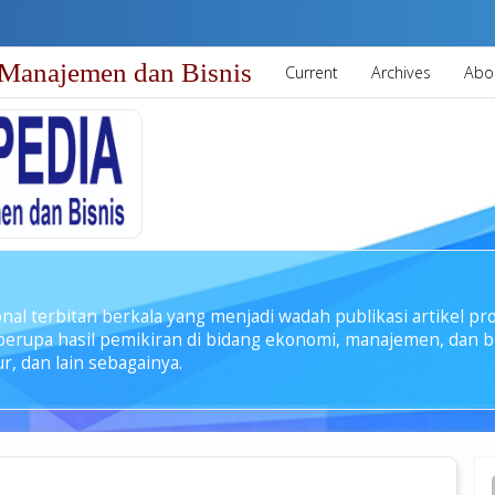
Manajemen dan Bisnis
Current
Archives
Abo
nal terbitan berkala yang menjadi wadah publikasi artikel pr
s berupa hasil pemikiran di bidang ekonomi, manajemen, dan b
r, dan lain sebagainya.