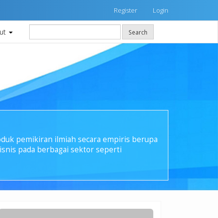
Register
Login
ut
Search
oduk pemikiran ilmiah secara empiris berupa
isnis pada berbagai sektor seperti