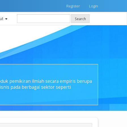
Register
Login
ut
Search
oduk pemikiran ilmiah secara empiris berupa
isnis pada berbagai sektor seperti