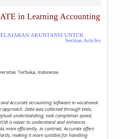
ATE in Learning Accounting
BELAJARAN AKUNTANSI UNTUK
Section Articles
ticle.main##
versitas Terbuka, Indonesia
 and Accurate accounting software in vocational
e approach. Data was collected through tests,
eptual understanding, task completion speed,
 MYOB is easier to understand and enhances
s more efficiently. In contrast, Accurate offers
ards, making it more suitable for handling