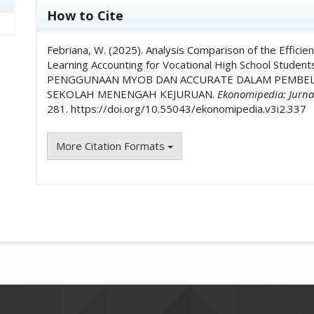
##plugins.themes.academic_pro.art
How to Cite
Febriana, W. (2025). Analysis Comparison of the Effic
Learning Accounting for Vocational High School Stude
PENGGUNAAN MYOB DAN ACCURATE DALAM PEMBEL
SEKOLAH MENENGAH KEJURUAN.
Ekonomipedia: Jurn
281. https://doi.org/10.55043/ekonomipedia.v3i2.337
More Citation Formats