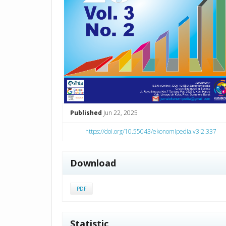
Published
Jun 22, 2025
https://doi.org/10.55043/ekonomipedia.v3i2.337
Download
PDF
Statistic