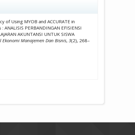
icle.details##
iency of Using MYOB and ACCURATE in
nts : ANALISIS PERBANDINGAN EFISIENSI
AJARAN AKUNTANSI UNTUK SISWA
al Ekonomi Manajemen Dan Bisnis
,
3
(2), 268–