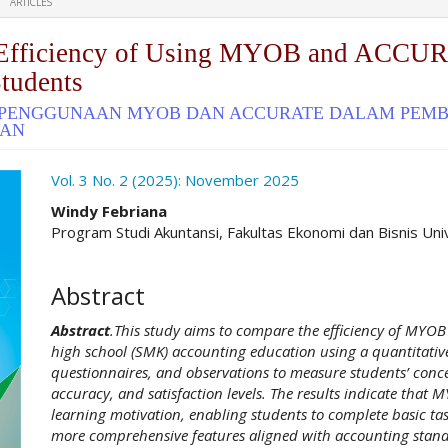
ARTICLES
e Efficiency of Using MYOB and ACCUR
Students
SI PENGGUNAAN MYOB DAN ACCURATE DALAM PEM
UAN
ro.article.sidebar##
Vol. 3 No. 2 (2025): November 2025
##plugins.themes.academic_pro.ar
Windy Febriana
Program Studi Akuntansi, Fakultas Ekonomi dan Bisnis Uni
Abstract
Abstract
.This study aims to compare the efficiency of MYOB
high school (SMK) accounting education using a quantitativ
questionnaires, and observations to measure students’ conc
accuracy, and satisfaction levels. The results indicate that
learning motivation, enabling students to complete basic task
more comprehensive features aligned with accounting stand