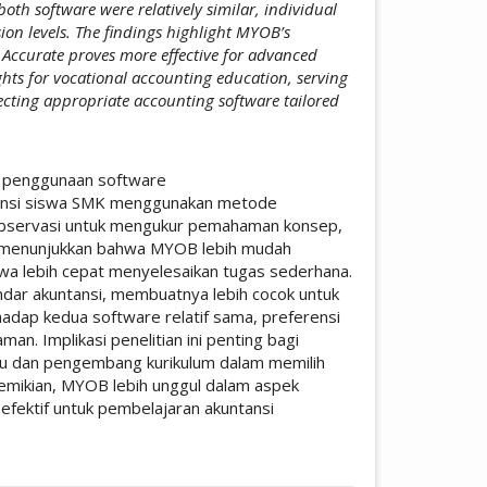
both software were relatively similar, individual
on levels. The findings highlight MYOB’s
s Accurate proves more effective for advanced
ghts for vocational accounting education, serving
lecting appropriate accounting software tailored
si penggunaan software
tansi siswa SMK menggunakan metode
an observasi untuk mengukur pemahaman konsep,
il menunjukkan bahwa MYOB lebih mudah
swa lebih cepat menyelesaikan tugas sederhana.
standar akuntansi, membuatnya lebih cocok untuk
hadap kedua software relatif sama, preferensi
an. Implikasi penelitian ini penting bagi
ru dan pengembang kurikulum dalam memilih
emikian, MYOB lebih unggul dalam aspek
efektif untuk pembelajaran akuntansi