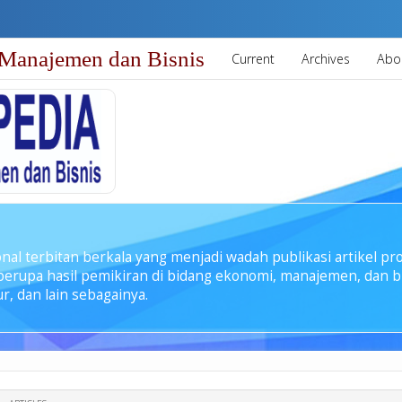
Manajemen dan Bisnis
Current
Archives
Abo
nal terbitan berkala yang menjadi wadah publikasi artikel pr
s berupa hasil pemikiran di bidang ekonomi, manajemen, dan b
r, dan lain sebagainya.