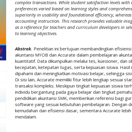
complex transactions. While student satisfaction levels with 
preferences varied based on learning styles and comprehensi
superiority in usability and foundational efficiency, wherea
accounting instruction. This research provides valuable insi
as a reference for teachers and curriculum developers in se
to learning objectives.
Abstrak
.
Penelitian ini bertujuan membandingkan efisien
akuntansi MYOB dan Accurate dalam pembelajaran akun
kuantitatif. Data dikumpulkan melalui tes, kuesioner, d
kecepatan, ketepatan tugas, serta kepuasan siswa. Has
dipahami dan meningkatkan motivasi belajar, sehingga si
Di sisi lain, Accurate memiliki fitur lebih lengkap sesuai 
transaksi kompleks. Meskipun tingkat kepuasan siswa ter
individu bergantung pada gaya belajar dan tingkat pemaham
pendidikan akuntansi SMK, memberikan referensi bagi gu
software yang sesuai kebutuhan pembelajaran. Dengan d
kemudahan dan efisiensi dasar, sementara Accurate lebih 
mendalam.